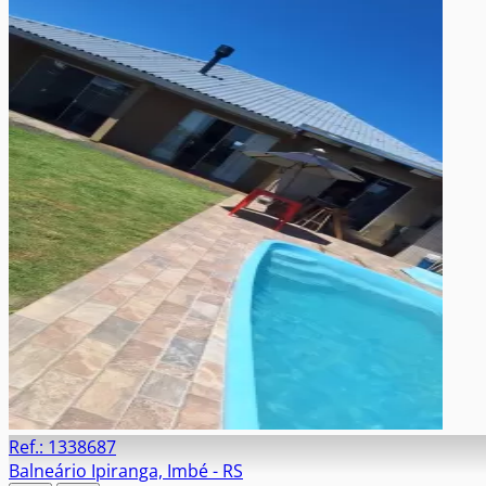
Ref.: 1338687
Balneário Ipiranga, Imbé - RS