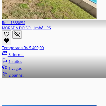
Ref.: 1338654
MORADA DO SOL, Imbé - RS
Temporada
R$ 5.400,00
3 dorms.
1 suítes
1 vagas
2 banhs.