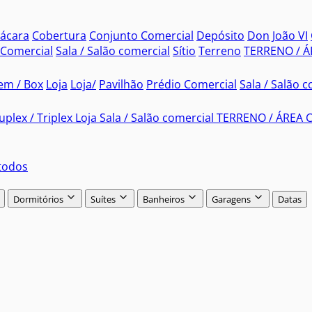
ácara
Cobertura
Conjunto Comercial
Depósito
Don João VI
 Comercial
Sala / Salão comercial
Sítio
Terreno
TERRENO / 
em / Box
Loja
Loja/
Pavilhão
Prédio Comercial
Sala / Salão 
plex / Triplex
Loja
Sala / Salão comercial
TERRENO / ÁREA 
todos
Dormitórios
Suítes
Banheiros
Garagens