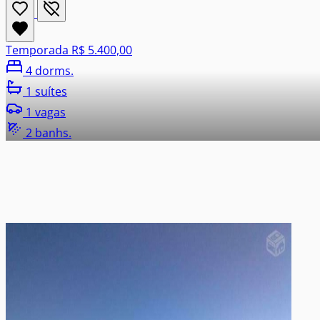
Temporada
R$ 5.400,00
4 dorms.
1 suítes
1 vagas
2 banhs.