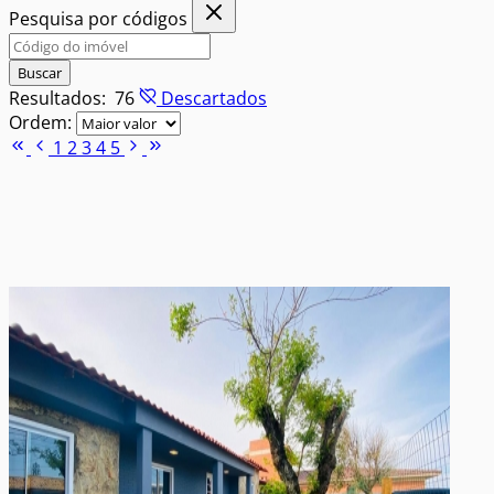
Pesquisa por códigos
Buscar
Resultados:
76
Descartados
Ordem:
1
2
3
4
5