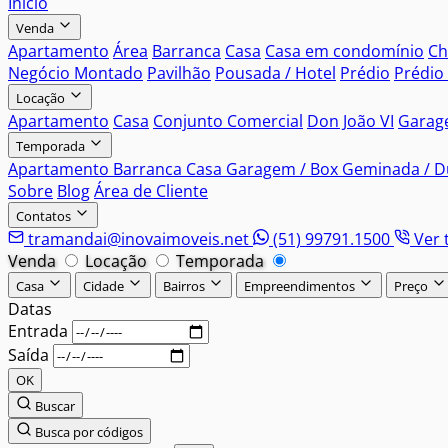
Início
Venda
Apartamento
Área
Barranca
Casa
Casa em condomínio
Ch
Negócio Montado
Pavilhão
Pousada / Hotel
Prédio
Prédio
Locação
Apartamento
Casa
Conjunto Comercial
Don João VI
Garag
Temporada
Apartamento
Barranca
Casa
Garagem / Box
Geminada / Du
Sobre
Blog
Área de Cliente
Contatos
tramandai@inovaimoveis.net
(51) 99791.1500
Ver 
Venda
Locação
Temporada
Casa
Cidade
Bairros
Empreendimentos
Preço
Datas
Entrada
Saída
OK
Buscar
Busca por códigos