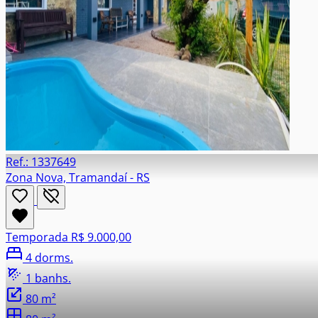
Ref.: 1337649
Zona Nova, Tramandaí - RS
Temporada
R$ 9.000,00
4 dorms.
1 banhs.
80 m²