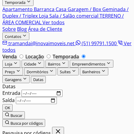
Temporada
Apartamento
Barranca
Casa
Garagem / Box
Geminada /
Duplex / Triplex
Loja
Sala / Salão comercial
TERRENO /
ÁREA COMERCIAL
Ver todos
Sobre
Blog
Área de Cliente
Contatos
tramandai@inovaimoveis.net
(51) 99791.1500
Ver
todos
Venda
Locação
Temporada
Loja
Cidade
Bairros
Empreendimentos
Preço
Dormitórios
Suítes
Banheiros
Garagens
Datas
Entrada
Saída
OK
Buscar
Busca por códigos
Pesquisa por códigos