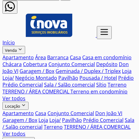
Início
Venda
Apartamento
Área
Barranca
Casa
Casa em condomínio
Chácara
Cobertura
Conjunto Comercial
Depósito
Don
João VI
Garagem / Box
Geminada / Duplex / Triplex
Loja
Loja/
Negócio Montado
Pavilhão
Pousada / Hotel
Prédio
Prédio Comercial
Sala / Salão comercial
Sítio
Terreno
TERRENO / ÁREA COMERCIAL
Terreno em condomínio
Ver todos
Locação
Apartamento
Casa
Conjunto Comercial
Don João VI
Garagem / Box
Loja
Loja/
Pavilhão
Prédio Comercial
Sala
/ Salão comercial
Terreno
TERRENO / ÁREA COMERCIAL
Ver todos