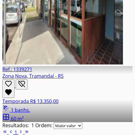
Ref.: 1339271
Zona Nova, Tramandaí - RS
Temporada
R$ 13.350,00
1 banhs.
60 m²
Resultados:
1
Ordem:
1