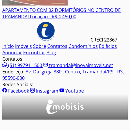
APARTAMENTO COM 02 DORMITÓRIOS NO CENTRO DE
TRAMANDAÍ
Locação - R$ 4.450,00
CRECI 22867 J
Início
Imóveis
Sobre
Contatos
Condomínios
Edifícios
Anunciar
Encontrar
Blog
Contatos:
(51) 99791.1500
tramandai@inovaimoveis.net
Endereço:
Av. Da Igreja 380 , Centro, Tramandaí/RS - RS,
95590-000
Redes Sociais:
Facebook
Instagram
Youtube