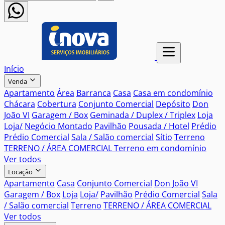
Início
Venda
Apartamento
Área
Barranca
Casa
Casa em condomínio
Chácara
Cobertura
Conjunto Comercial
Depósito
Don
João VI
Garagem / Box
Geminada / Duplex / Triplex
Loja
Loja/
Negócio Montado
Pavilhão
Pousada / Hotel
Prédio
Prédio Comercial
Sala / Salão comercial
Sítio
Terreno
TERRENO / ÁREA COMERCIAL
Terreno em condomínio
Ver todos
Locação
Apartamento
Casa
Conjunto Comercial
Don João VI
Garagem / Box
Loja
Loja/
Pavilhão
Prédio Comercial
Sala
/ Salão comercial
Terreno
TERRENO / ÁREA COMERCIAL
Ver todos