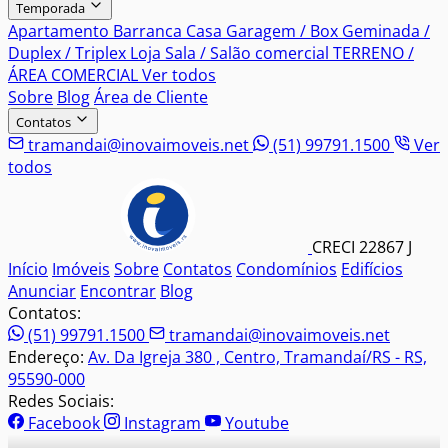
Temporada
Apartamento
Barranca
Casa
Garagem / Box
Geminada /
Duplex / Triplex
Loja
Sala / Salão comercial
TERRENO /
ÁREA COMERCIAL
Ver todos
Sobre
Blog
Área de Cliente
Contatos
tramandai@inovaimoveis.net
(51) 99791.1500
Ver
todos
CRECI 22867 J
Início
Imóveis
Sobre
Contatos
Condomínios
Edifícios
Anunciar
Encontrar
Blog
Contatos:
(51) 99791.1500
tramandai@inovaimoveis.net
Endereço:
Av. Da Igreja 380 , Centro, Tramandaí/RS - RS,
95590-000
Redes Sociais:
Facebook
Instagram
Youtube