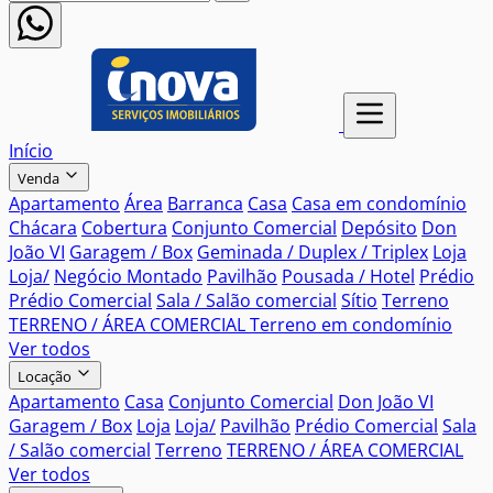
Início
Venda
Apartamento
Área
Barranca
Casa
Casa em condomínio
Chácara
Cobertura
Conjunto Comercial
Depósito
Don
João VI
Garagem / Box
Geminada / Duplex / Triplex
Loja
Loja/
Negócio Montado
Pavilhão
Pousada / Hotel
Prédio
Prédio Comercial
Sala / Salão comercial
Sítio
Terreno
TERRENO / ÁREA COMERCIAL
Terreno em condomínio
Ver todos
Locação
Apartamento
Casa
Conjunto Comercial
Don João VI
Garagem / Box
Loja
Loja/
Pavilhão
Prédio Comercial
Sala
/ Salão comercial
Terreno
TERRENO / ÁREA COMERCIAL
Ver todos