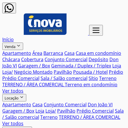
Início
Venda
Apartamento
Área
Barranca
Casa
Casa em condomínio
Chácara
Cobertura
Conjunto Comercial
Depósito
Don
João VI
Garagem / Box
Geminada / Duplex / Triplex
Loja
Loja/
Negócio Montado
Pavilhão
Pousada / Hotel
Prédio
Prédio Comercial
Sala / Salão comercial
Sítio
Terreno
TERRENO / ÁREA COMERCIAL
Terreno em condomínio
Ver todos
Locação
Apartamento
Casa
Conjunto Comercial
Don João VI
Garagem / Box
Loja
Loja/
Pavilhão
Prédio Comercial
Sala
/ Salão comercial
Terreno
TERRENO / ÁREA COMERCIAL
Ver todos