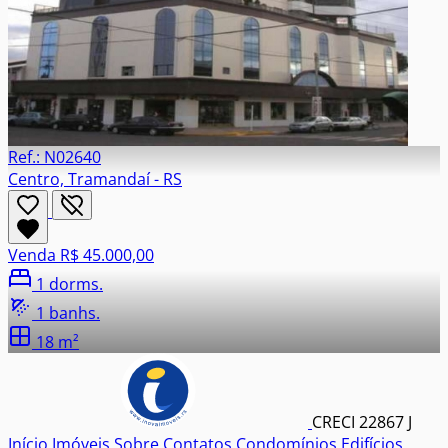
Ref.: N02640
Centro, Tramandaí - RS
Venda
R$ 45.000,00
1 dorms.
1 banhs.
18 m²
CRECI 22867 J
Início
Imóveis
Sobre
Contatos
Condomínios
Edifícios